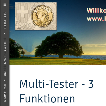
EINKAUFEN
STARTSEITE
ZURÜCK
WARENKORB ANZEIGEN
»
ZUR KASSE GEHEN
BRIEFMARKEN-ZUBEHÖR
Multi-Tester - 3
»
UV-LAMPEN
Funktionen